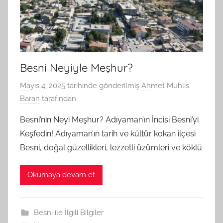
Besni Neyiyle Meşhur?
Mayıs 4, 2025
tarihinde gönderilmiş
Ahmet Muhlis
Baran
tarafından
Besni’nin Neyi Meşhur? Adıyaman’ın İncisi Besni’yi
Keşfedin! Adıyaman’ın tarih ve kültür kokan ilçesi
Besni, doğal güzellikleri, lezzetli üzümleri ve köklü
Okumaya devam et
Besni ile İlgili Bilgiler