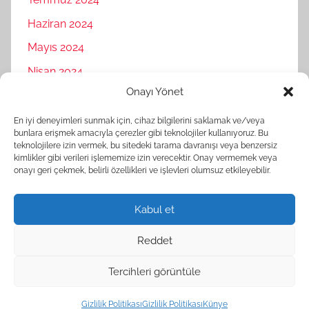
Haziran 2024
Mayıs 2024
Nisan 2024
Onayı Yönet
Mart 2024
Şubat 2024
En iyi deneyimleri sunmak için, cihaz bilgilerini saklamak ve/veya
bunlara erişmek amacıyla çerezler gibi teknolojiler kullanıyoruz. Bu
Ocak 2024
teknolojilere izin vermek, bu sitedeki tarama davranışı veya benzersiz
kimlikler gibi verileri işlememize izin verecektir. Onay vermemek veya
Aralık 2023
onayı geri çekmek, belirli özellikleri ve işlevleri olumsuz etkileyebilir.
Kasım 2023
Kabul et
Reddet
Tercihleri görüntüle
WordPress Theme: Donovan by ThemeZee.
Gizlilik Politikası
Gizlilik Politikası
Künye