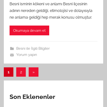
Besni isminin kökeni ve anlamı Besni ilçesinin
adının nereden geldiği, etimolojisi ve dolayısıyla
ne anlama geldiği hep merak konusu olmuştur.
Okumaya devam et
Besni ile İlgili Bilgiler
Yorum yapın
Yazı
Sonraki
1
2
»
yazılar
sayfalaması
Son Eklenenler