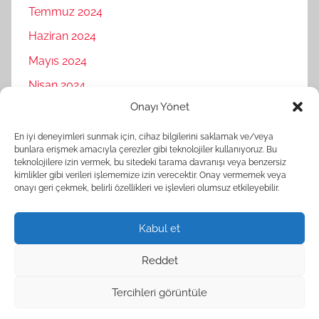
Temmuz 2024
Haziran 2024
Mayıs 2024
Nisan 2024
Onayı Yönet
Mart 2024
Şubat 2024
En iyi deneyimleri sunmak için, cihaz bilgilerini saklamak ve/veya
bunlara erişmek amacıyla çerezler gibi teknolojiler kullanıyoruz. Bu
Ocak 2024
teknolojilere izin vermek, bu sitedeki tarama davranışı veya benzersiz
kimlikler gibi verileri işlememize izin verecektir. Onay vermemek veya
Aralık 2023
onayı geri çekmek, belirli özellikleri ve işlevleri olumsuz etkileyebilir.
Kasım 2023
Kabul et
Reddet
Tercihleri görüntüle
WordPress Theme: Donovan by ThemeZee.