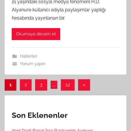
21 yaşındaki sosyal medya fenomeni H.D.
Alyanure kullanıcı adıyla paylaşımlar yaptığı
hesabında yayınlanan bir
Okumaya devam et
Haberler
Yorum yapın
Yazı
Sonraki
1
2
3
…
12
»
yazılar
sayfalaması
Son Eklenenler
Yeni Parti Besni İlçe Başkanlığı Açılıyor