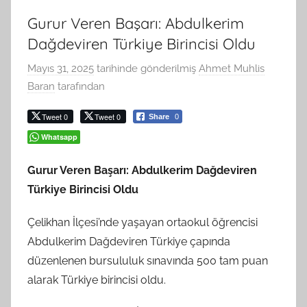
Gurur Veren Başarı: Abdulkerim
Dağdeviren Türkiye Birincisi Oldu
Mayıs 31, 2025
tarihinde gönderilmiş
Ahmet Muhlis
Baran
tarafından
Tweet 0
Tweet 0
Share
0
Whatsapp
Gurur Veren Başarı: Abdulkerim Dağdeviren
Türkiye Birincisi Oldu
Çelikhan İlçesi’nde yaşayan ortaokul öğrencisi
Abdulkerim Dağdeviren Türkiye çapında
düzenlenen bursululuk sınavında 500 tam puan
alarak Türkiye birincisi oldu.