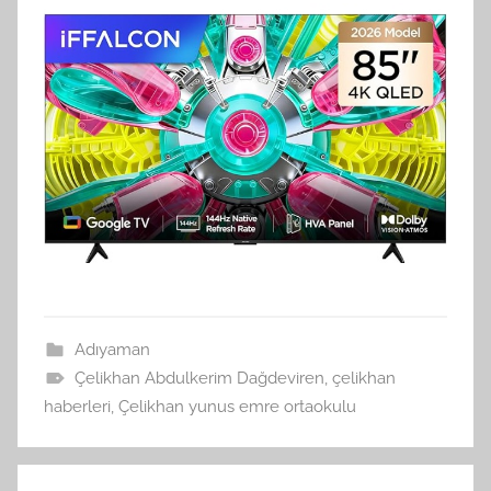
Adıyaman
Çelikhan Abdulkerim Dağdeviren
,
çelikhan
haberleri
,
Çelikhan yunus emre ortaokulu
Yazı