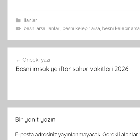
İlanlar
besni arsa ilanları
,
besni kelepir arsa
,
besni kelepir arsa 
Yazı
Önceki yazı
gezinmesi
Besni imsakiye iftar sahur vakitleri 2026
Bir yanıt yazın
E-posta adresiniz yayınlanmayacak.
Gerekli alanlar