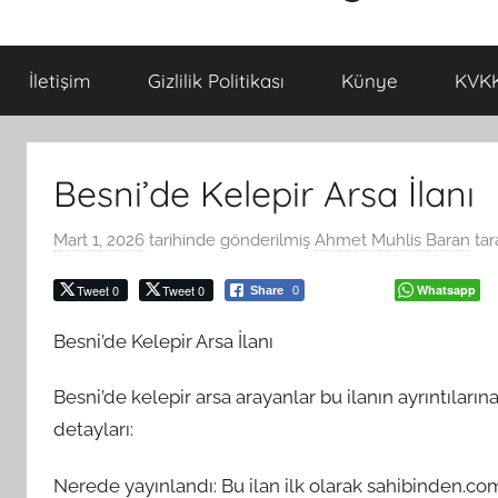
İletişim
Gizlilik Politikası
Künye
KVKK
Besni’de Kelepir Arsa İlanı
Mart 1, 2026
tarihinde gönderilmiş
Ahmet Muhlis Baran
tar
Tweet 0
Tweet 0
Whatsapp
Share
0
Besni’de Kelepir Arsa İlanı
Besni’de kelepir arsa arayanlar bu ilanın ayrıntılarına 
detayları:
Nerede yayınlandı: Bu ilan ilk olarak sahibinden.com