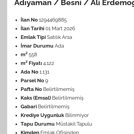
Adıyaman / Besni / Ali Erdemo
İlan No
1294469885
İlan Tarihi
01 Mart 2026
Emlak Tipi
Satılık Arsa
İmar Durumu
Ada
m²
558
m² Fiyatı
4.122
Ada No
1.131
Parsel No
9
Pafta No
Belirtilmemiş
Kaks (Emsal)
Belirtilmemiş
Gabari
Belirtilmemiş
Krediye Uygunluk
Bilinmiyor
Tapu Durumu
Müstakil Tapulu
Kimden
Emlak Ofisinden