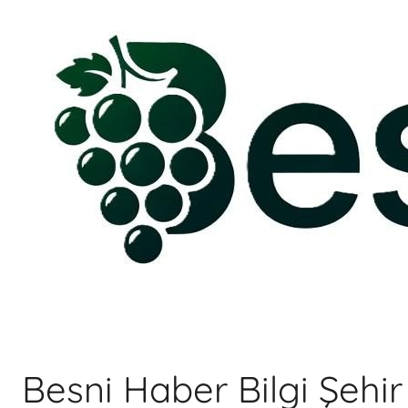
İçeriğe
atla
Besni Haber Bilgi Şehi