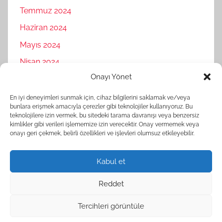
Temmuz 2024
Haziran 2024
Mayıs 2024
Nisan 2024
Onayı Yönet
Mart 2024
Şubat 2024
En iyi deneyimleri sunmak için, cihaz bilgilerini saklamak ve/veya
bunlara erişmek amacıyla çerezler gibi teknolojiler kullanıyoruz. Bu
Ocak 2024
teknolojilere izin vermek, bu sitedeki tarama davranışı veya benzersiz
kimlikler gibi verileri işlememize izin verecektir. Onay vermemek veya
Aralık 2023
onayı geri çekmek, belirli özellikleri ve işlevleri olumsuz etkileyebilir.
Kasım 2023
Kabul et
Reddet
Tercihleri görüntüle