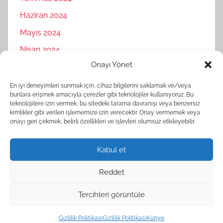
Haziran 2024
Mayıs 2024
Nisan 2024
Onayı Yönet
Mart 2024
Şubat 2024
En iyi deneyimleri sunmak için, cihaz bilgilerini saklamak ve/veya
bunlara erişmek amacıyla çerezler gibi teknolojiler kullanıyoruz. Bu
Ocak 2024
teknolojilere izin vermek, bu sitedeki tarama davranışı veya benzersiz
kimlikler gibi verileri işlememize izin verecektir. Onay vermemek veya
Aralık 2023
onayı geri çekmek, belirli özellikleri ve işlevleri olumsuz etkileyebilir.
Kasım 2023
Kabul et
Reddet
Tercihleri görüntüle
WordPress Theme: Donovan by ThemeZee.
Gizlilik Politikası
Gizlilik Politikası
Künye