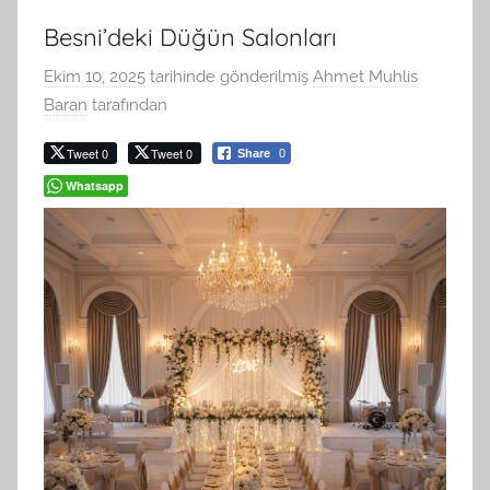
Besni’deki Düğün Salonları
Ekim 10, 2025
tarihinde gönderilmiş
Ahmet Muhlis
Baran
tarafından
Tweet 0
Tweet 0
Share
0
Whatsapp