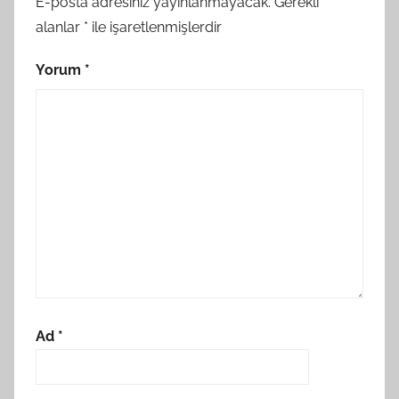
E-posta adresiniz yayınlanmayacak.
Gerekli
alanlar
*
ile işaretlenmişlerdir
Yorum
*
Ad
*