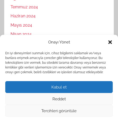
Temmuz 2024
Haziran 2024
Mayıs 2024
Nisan 2024
Onayı Yönet
Mart 2024
Şubat 2024
En iyi deneyimleri sunmak için, cihaz bilgilerini saklamak ve/veya
bunlara erişmek amacıyla çerezler gibi teknolojiler kullanıyoruz. Bu
Ocak 2024
teknolojilere izin vermek, bu sitedeki tarama davranışı veya benzersiz
kimlikler gibi verileri işlememize izin verecektir. Onay vermemek veya
Aralık 2023
onayı geri çekmek, belirli özellikleri ve işlevleri olumsuz etkileyebilir.
Kasım 2023
Kabul et
Reddet
Tercihleri görüntüle