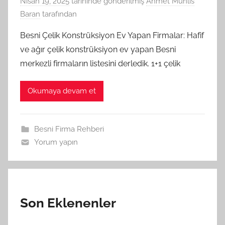
Nisan 19, 2025
tarihinde gönderilmiş
Ahmet Muhlis
Baran
tarafından
Besni Çelik Konstrüksiyon Ev Yapan Firmalar: Hafif
ve ağır çelik konstrüksiyon ev yapan Besni
merkezli firmaların listesini derledik. 1+1 çelik
Okumaya devam et
Besni Firma Rehberi
Yorum yapın
Son Eklenenler