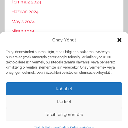
Temmuz 2024
Haziran 2024
Mayıs 2024
Nisan 2024
Onayı Yönet
Mart 2024
Şubat 2024
En iyi deneyimleri sunmak için, cihaz bilgilerini saklamak ve/veya
bunlara erişmek amacıyla çerezler gibi teknolojiler kullanıyoruz. Bu
Ocak 2024
teknolojilere izin vermek, bu sitedeki tarama davranışı veya benzersiz
kimlikler gibi verileri işlememize izin verecektir. Onay vermemek veya
Aralık 2023
onayı geri çekmek, belirli özellikleri ve işlevleri olumsuz etkileyebilir.
Kasım 2023
Kabul et
Reddet
Tercihleri görüntüle
WordPress Theme: Donovan by ThemeZee.