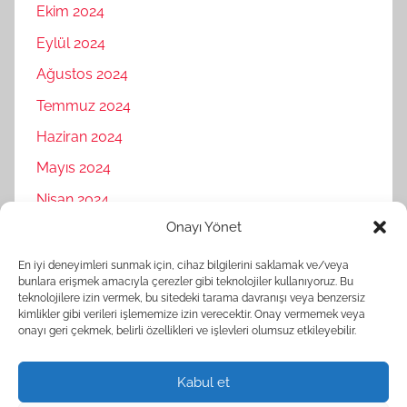
Ekim 2024
Eylül 2024
Ağustos 2024
Temmuz 2024
Haziran 2024
Mayıs 2024
Nisan 2024
Onayı Yönet
Mart 2024
Şubat 2024
En iyi deneyimleri sunmak için, cihaz bilgilerini saklamak ve/veya
bunlara erişmek amacıyla çerezler gibi teknolojiler kullanıyoruz. Bu
Ocak 2024
teknolojilere izin vermek, bu sitedeki tarama davranışı veya benzersiz
kimlikler gibi verileri işlememize izin verecektir. Onay vermemek veya
Aralık 2023
onayı geri çekmek, belirli özellikleri ve işlevleri olumsuz etkileyebilir.
Kasım 2023
Kabul et