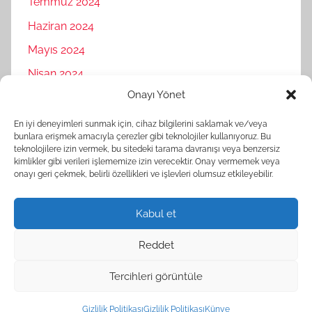
Temmuz 2024
Haziran 2024
Mayıs 2024
Nisan 2024
Onayı Yönet
Mart 2024
Şubat 2024
En iyi deneyimleri sunmak için, cihaz bilgilerini saklamak ve/veya
bunlara erişmek amacıyla çerezler gibi teknolojiler kullanıyoruz. Bu
Ocak 2024
teknolojilere izin vermek, bu sitedeki tarama davranışı veya benzersiz
kimlikler gibi verileri işlememize izin verecektir. Onay vermemek veya
Aralık 2023
onayı geri çekmek, belirli özellikleri ve işlevleri olumsuz etkileyebilir.
Kasım 2023
Kabul et
Reddet
Tercihleri görüntüle
WordPress Theme: Donovan by ThemeZee.
Gizlilik Politikası
Gizlilik Politikası
Künye