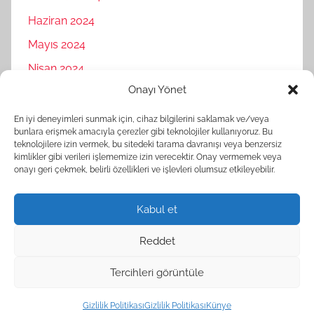
Haziran 2024
Mayıs 2024
Nisan 2024
Onayı Yönet
Mart 2024
Şubat 2024
En iyi deneyimleri sunmak için, cihaz bilgilerini saklamak ve/veya
bunlara erişmek amacıyla çerezler gibi teknolojiler kullanıyoruz. Bu
Ocak 2024
teknolojilere izin vermek, bu sitedeki tarama davranışı veya benzersiz
kimlikler gibi verileri işlememize izin verecektir. Onay vermemek veya
Aralık 2023
onayı geri çekmek, belirli özellikleri ve işlevleri olumsuz etkileyebilir.
Kasım 2023
Kabul et
Reddet
Tercihleri görüntüle
WordPress Theme: Donovan by ThemeZee.
Gizlilik Politikası
Gizlilik Politikası
Künye